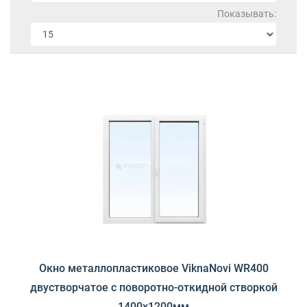
+380 (67) 380 73 18
Показывать:
+380 (95) 180 73 18
RU
UK
Окно металлопластиковое ViknaNovi WR400
двустворчатое с поворотно-откидной створкой
1400х1200мм