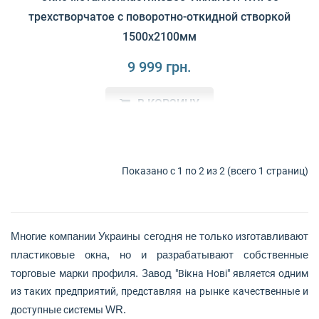
трехстворчатое с поворотно-откидной створкой
1500x2100мм
9 999 грн.
В КОРЗИНУ
Основные преимущества окон ViknaNovi WR700ViknaNovi
WR700 изготовлено из высококачес..
Показано с 1 по 2 из 2 (всего 1 страниц)
Многие компании Украины сегодня не только изготавливают
пластиковые окна, но и разрабатывают собственные
торговые марки профиля. Завод
"Вікна Нові" является одним
из таких предприятий, представляя на рынке качественные и
доступные системы
WR
.