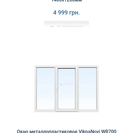
4 999 грн.
В КОРЗИНУ
Основные преимущества окон ViknaNovi WR400ViknaNovi
WR400 (4-х камерный) изготовлено ..
Окно металлопластиковое ViknaNovi WR700