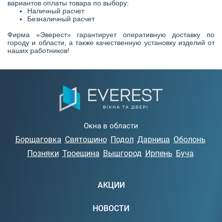
вариантов оплаты товара по выбору:
Наличный расчет
Безналичный расчет
Фирма «Эверест» гарантирует оперативную доставку по
городу и области, а также качественную установку изделий от
наших работников!
Окна в области
Борщаговка
Святошино
Подол
Дарница
Оболонь
Позняки
Троещина
Вышгород
Ирпень
Буча
АКЦИИ
НОВОСТИ