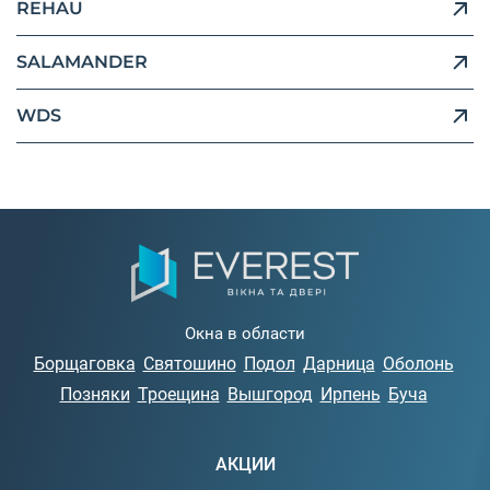
REHAU
SALAMANDER
WDS
Окна в области
Борщаговка
Святошино
Подол
Дарница
Оболонь
Позняки
Троещина
Вышгород
Ирпень
Буча
АКЦИИ