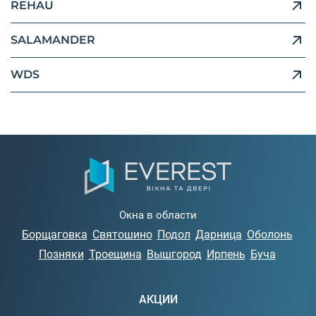
REHAU
SALAMANDER
WDS
Окна в области
Борщаговка
Святошино
Подол
Дарница
Оболонь
Позняки
Троещина
Вышгород
Ирпень
Буча
АКЦИИ