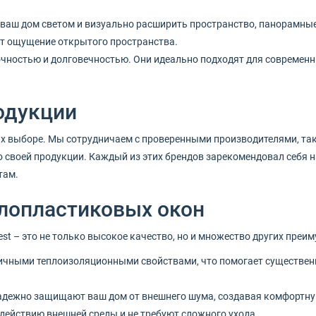
 ваш дом светом и визуально расширить пространство, панорамны
т ощущение открытого пространства.
очностью и долговечностью. Они идеально подходят для современ
одукции
х выборе. Мы сотрудничаем с проверенными производителями, таким
о своей продукции. Каждый из этих брендов зарекомендовал себя
там.
лопластиковых окон
st – это не только высокое качество, но и множество других преим
чными теплоизоляционными свойствами, что помогает существенн
дежно защищают ваш дом от внешнего шума, создавая комфортную
действию внешней среды и не требуют сложного ухода.