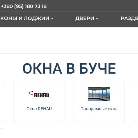
+380 (95) 180 73 18
ЛКОНЫ И ЛОДЖИИ
ДВЕРИ
РАЗД
АЛКОН ПОД КЛЮЧ
ВХОДНЫЕ ДВЕРИ
ER
АЛКОН С ВЫНОСОМ
МЕЖКОМНАТНЫЕ ДВ
КНА
АЛКОННЫЙ БЛОК
ОКНА В БУЧЕ
ЫЕ"
СТЕКЛЕНИЕ ЛОДЖИИ
ТДЕЛКА БАЛКОНА
РАНЦУЗКИЙ БАЛКОН
Окна REHAU
Панорамные окна
КНА
ОКНА