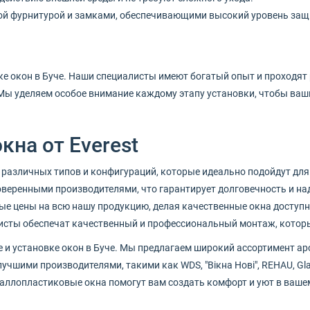
ой фурнитурой и замками, обеспечивающими высокий уровень защ
е окон в Буче. Наши специалисты имеют богатый опыт и проходят 
ы уделяем особое внимание каждому этапу установки, чтобы ваши
кна от Everest
 различных типов и конфигураций, которые идеально подойдут для
веренными производителями, что гарантирует долговечность и на
е цены на всю нашу продукцию, делая качественные окна доступ
сты обеспечат качественный и профессиональный монтаж, которы
е и установке окон в Буче. Мы предлагаем широкий ассортимент а
учшими производителями, такими как WDS, "Вікна Нові", REHAU, Gl
аллопластиковые окна помогут вам создать комфорт и уют в ваше