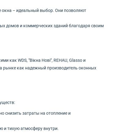
е окна – идеальный выбор. Они позволяют
ных домов и коммерческих зданий благодаря своим
и как WDS, "Вікна Нові", REHAU, Glasso и
 на рынке как надежный производитель оконных
уществ:
о снизить затраты на отопление и
 и тихую атмосферу внутри.