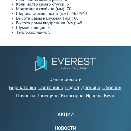
Количество камер стулки: 6
Монтажная глубина (мм): 70
Ширина стеклопакета (мм): 24/32/40
Высота рамы наружная (мм): 68
Высота рамы внутренняя (мм): 48
Шумоизоляция: 4
Теплоизоляция: 5
Окна в области
Борщаговка
Святошино
Подол
Дарница
Оболонь
Позняки
Троещина
Вышгород
Ирпень
Буча
АКЦИИ
НОВОСТИ