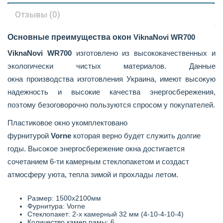
Отзывы (0)
Основные преимущества окон
ViknaNovi
WR
700
ViknaNovi
WR
700
изготовлено из высококачественных и
экологически чистых материалов. Данные
окна
производства изготовления Украина,
имеют высокую
надежность и высокие качества энергосбережения,
поэтому безоговорочно пользуются спросом у покупателей.
Пластиковое окно укомплектовано
фурнитурой
Vorne
которая верно будет служить долгие
годы. Высокое энергосбережение окна достигается
сочетанием
6-ти камерным
стеклопакетом и
создаст
атмосферу уюта, тепла зимой и прохлады летом.
Размер: 1500x2100мм
Фурнитура: Vorne
Стеклопакет: 2-х камерный 32 мм (4-10-4-10-4)
Количество камер рамы: 6