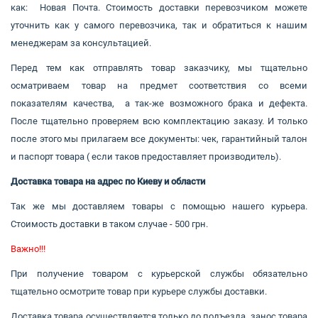
+380 (67) 380 73 18
как: Новая Почта. Стоимость доставки перевозчиком можете
уточнить как у самого перевозчика, так и обратиться к нашим
+380 (95) 180 73 18
менеджерам за консультацией.
Перед тем как отправлять товар заказчику, мы тщательно
осматриваем товар на предмет соответствия со всеми
показателям качества, а так-же возможного брака и дефекта.
RU
UK
После тщательно проверяем всю комплектацию заказу. И только
после этого мы прилагаем все документы: чек, гарантийный талон
и паспорт товара ( если таков предоставляет производитель).
Доставка товара на адрес по Киеву и области
Так же мы доставляем товары с помощью нашего курьера.
Стоимость доставки в таком случае - 500 грн.
Важно!!!
При получение товаром с курьерской службы обязательно
тщательно осмотрите товар при курьере службы доставки.
Доставка товара осуществляется только до подъезда, занос товара