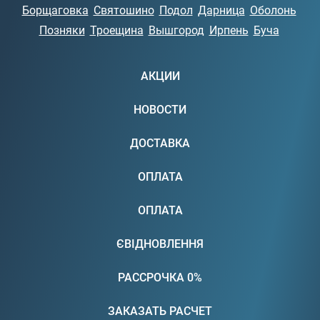
Борщаговка
Святошино
Подол
Дарница
Оболонь
Позняки
Троещина
Вышгород
Ирпень
Буча
АКЦИИ
НОВОСТИ
ДОСТАВКА
ОПЛАТА
ОПЛАТА
ЄВІДНОВЛЕННЯ
РАССРОЧКА 0%
ЗАКАЗАТЬ РАСЧЕТ