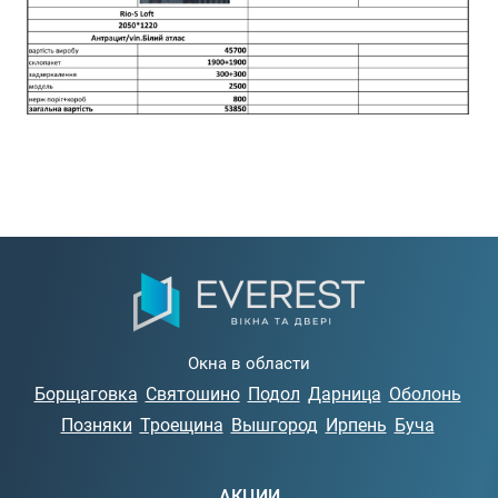
Окна в области
Борщаговка
Святошино
Подол
Дарница
Оболонь
Позняки
Троещина
Вышгород
Ирпень
Буча
АКЦИИ