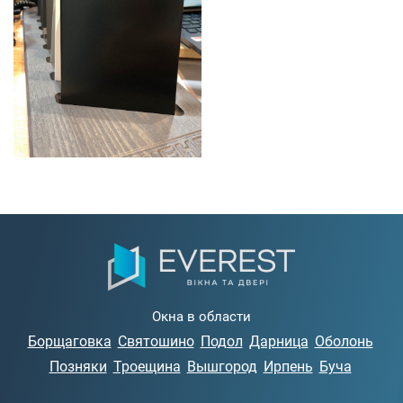
Окна в области
Борщаговка
Святошино
Подол
Дарница
Оболонь
Позняки
Троещина
Вышгород
Ирпень
Буча