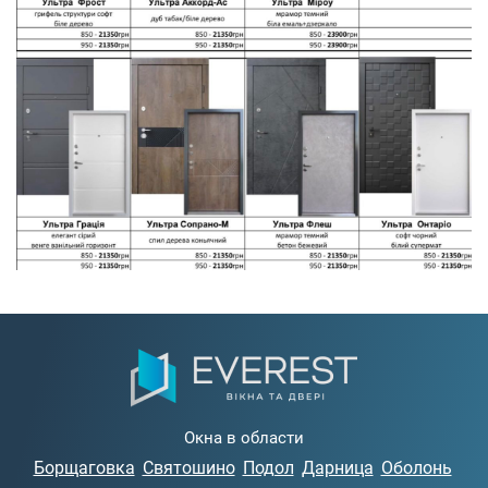
Окна в области
Борщаговка
Святошино
Подол
Дарница
Оболонь