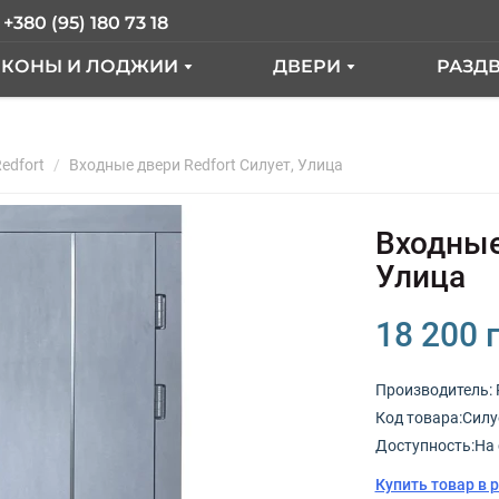
+380 (95) 180 73 18
ЛКОНЫ И ЛОДЖИИ
ДВЕРИ
РАЗД
АЛКОН ПОД КЛЮЧ
ВХОДНЫЕ ДВЕРИ
ER
edfort
АЛКОН С ВЫНОСОМ
Входные двери Redfort Силует, Улица
МЕЖКОМНАТНЫЕ ДВ
КНА
АЛКОННЫЙ БЛОК
Входные
ЫЕ"
СТЕКЛЕНИЕ ЛОДЖИИ
Улица
ТДЕЛКА БАЛКОНА
18 200 
РАНЦУЗКИЙ БАЛКОН
Производитель:
Код товарa:Силу
КНА
Доступность:На 
Купить товар в 
ОКНА