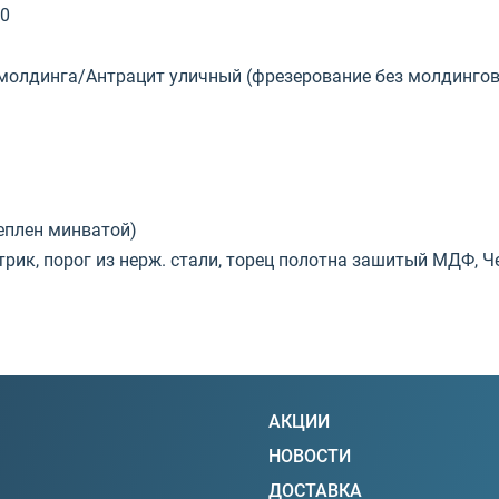
40
молдинга/Антрацит уличный (фрезерование без молдингов
еплен минватой)
ентрик, порог из нерж. стали, торец полотна зашитый МДФ, 
АКЦИИ
НОВОСТИ
ДОСТАВКА