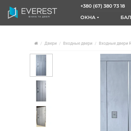
+380 (67) 380 73 18
ОКНА
БА
ОКНА GLASSO
Б
Двери
Входные двери
ОКНА SALAMAND
Входные двери R
Б
РАЗДВИЖНЫЕ О
Б
ОКНА "ОКНА НОВ
О
ОКНА WDS
О
ОКНА REHAU
Ф
АРОЧНЫЕ ОКНА
ПАНОРАМНЫЕ О
АЛЮМИНИЕВЫЕ 