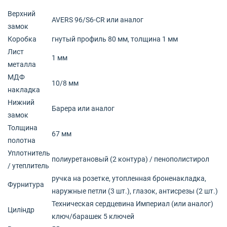
Верхний
AVERS 96/S6-CR или аналог
замок
Коробка
гнутый профиль 80 мм, толщина 1 мм
Лист
1 мм
металла
МДФ
10/8 мм
накладка
Нижний
Барера или аналог
замок
Толщина
67 мм
полотна
Уплотнитель
полиуретановый (2 контура) / пенополистирол
/ утеплитель
ручка на розетке, утопленная броненакладка,
Фурнитура
наружные петли (3 шт.), глазок, антисрезы (2 шт.)
Техническая сердцевина Империал (или аналог)
Циліндр
ключ/барашек 5 ключей