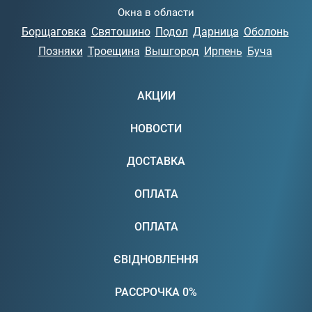
Окна в области
Борщаговка
Святошино
Подол
Дарница
Оболонь
Позняки
Троещина
Вышгород
Ирпень
Буча
АКЦИИ
НОВОСТИ
ДОСТАВКА
ОПЛАТА
ОПЛАТА
ЄВІДНОВЛЕННЯ
РАССРОЧКА 0%