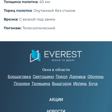
Толщина полотна:
40 мм
Торец полотна
: Окутанный без стыков
Врезка:
С везкой под замок
Погонаж:
Телескопический
Окна в области
Борщаговка
Святошино
Подол
Дарница
Оболонь
Позняки
Троещина
Вышгород
Ирпень
Буча
АКЦИИ
НОВОСТИ