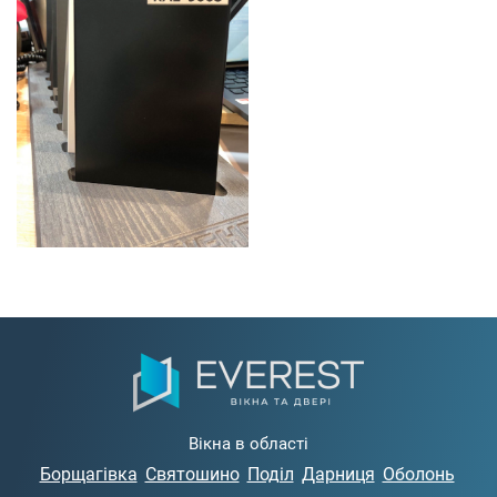
Вікна в області
Борщагівка
Святошино
Поділ
Дарниця
Оболонь