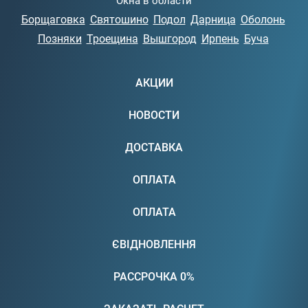
Окна в области
Борщаговка
Святошино
Подол
Дарница
Оболонь
Позняки
Троещина
Вышгород
Ирпень
Буча
АКЦИИ
НОВОСТИ
ДОСТАВКА
ОПЛАТА
ОПЛАТА
ЄВІДНОВЛЕННЯ
РАССРОЧКА 0%