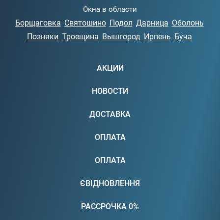
Окна в области
Борщаговка
Святошино
Подол
Дарница
Оболонь
Позняки
Троещина
Вышгород
Ирпень
Буча
АКЦИИ
НОВОСТИ
ДОСТАВКА
ОПЛАТА
ОПЛАТА
ЄВІДНОВЛЕННЯ
РАССРОЧКА 0%