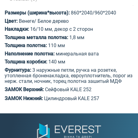
Размеры (ширина*высота):
860*20
4
0/960*20
4
0
Цвет:
Венеге
/
Б
елое дерево
Накладки:
16/10 мм, декор
с 2 сторон
Толщина металла
полотна:
1,
8
мм
Толщина
полотна
:
110 мм
Наполнение
полотна
:
минеральная вата
Толщина коробки:
1
4
0
мм
Фурнитура:
3 наружные петли, ручка на розетке,
утопленная броненакладка, евроуплотнитель, порог из
нерж. стали, ночник, торец полотна зашитый МДФ
ЗАМОК Верхний:
Сейфов
ый
KALE 252
ЗАМОК Нижний:
Цилиндровый KALE 257