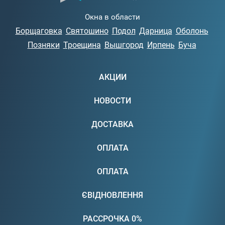
Окна в области
Борщаговка
Святошино
Подол
Дарница
Оболонь
Позняки
Троещина
Вышгород
Ирпень
Буча
АКЦИИ
НОВОСТИ
ДОСТАВКА
ОПЛАТА
ОПЛАТА
ЄВІДНОВЛЕННЯ
РАССРОЧКА 0%