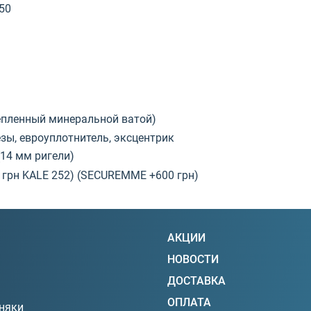
50
епленный минеральной ватой)
резы, евроуплотнитель, эксцентрик
14 мм ригели)
 грн KALE 252) (SECUREMME +600 грн)
АКЦИИ
НОВОСТИ
ДОСТАВКА
ОПЛАТА
няки