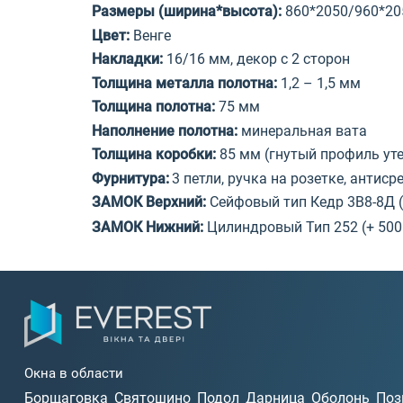
Размеры (ширина*высота):
860*2050/960*20
Цвет:
Венге
Накладки:
16/16 мм, декор с 2 сторон
Толщина металла
полотна:
1,2 – 1,5 мм
Толщина
полотна
:
75 мм
Наполнение
полотна
:
минеральная вата
Толщина коробки:
85 мм (гнутый профиль ут
Фурнитура:
3 петли, ручка на розетке, антис
ЗАМОК Верхний:
Сейфовый тип Кедр 3B8-8Д (
ЗАМОК Нижний:
Цилиндровый Тип 252 (+ 500
Окна в области
Борщаговка
Святошино
Подол
Дарница
Оболонь
Поз