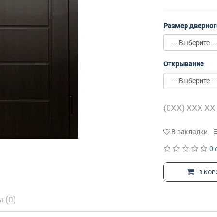
Размер дверног
Открывание
В закладки
0 
В КОР
 (0)