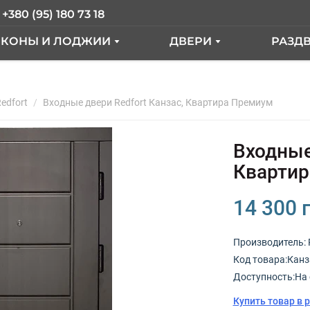
+380 (95) 180 73 18
ЛКОНЫ И ЛОДЖИИ
ДВЕРИ
РАЗД
АЛКОН ПОД КЛЮЧ
ВХОДНЫЕ ДВЕРИ
ER
edfort
АЛКОН С ВЫНОСОМ
Входные двери Redfort Канзас, Квартира Премиум
МЕЖКОМНАТНЫЕ ДВ
КНА
АЛКОННЫЙ БЛОК
Входные
ЫЕ"
СТЕКЛЕНИЕ ЛОДЖИИ
Кварти
ТДЕЛКА БАЛКОНА
14 300 
РАНЦУЗКИЙ БАЛКОН
Производитель:
Код товарa:Канз
КНА
Доступность:На 
Купить товар в 
ОКНА