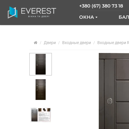
+380 (67) 380 73 18
ОКНА
БА
ОКНА GLASSO
Б
Двери
Входные двери
ОКНА SALAMAND
Входные двери R
Б
РАЗДВИЖНЫЕ О
Б
ОКНА "ОКНА НОВ
О
ОКНА WDS
О
ОКНА REHAU
Ф
АРОЧНЫЕ ОКНА
ПАНОРАМНЫЕ О
АЛЮМИНИЕВЫЕ 