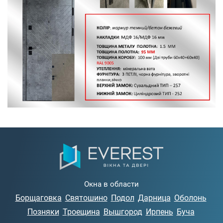
Окна в области
Борщаговка
Святошино
Подол
Дарница
Оболонь
Позняки
Троещина
Вышгород
Ирпень
Буча