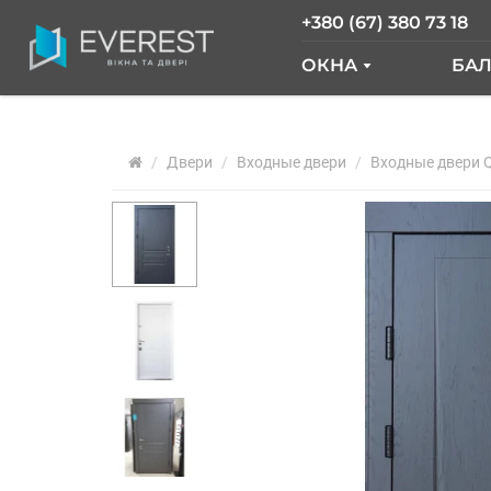
+380 (67) 380 73 18
ОКНА
БА
ОКНА GLASSO
Б
Двери
Входные двери
ОКНА SALAMAND
Входные двери 
Б
РАЗДВИЖНЫЕ О
Б
ОКНА "ОКНА НОВ
О
ОКНА WDS
О
ОКНА REHAU
Ф
АРОЧНЫЕ ОКНА
ПАНОРАМНЫЕ О
АЛЮМИНИЕВЫЕ 