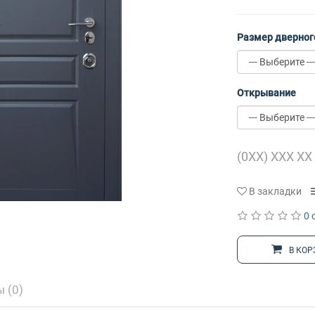
Размер дверног
Открывание
В закладки
0 
В КОР
 (0)