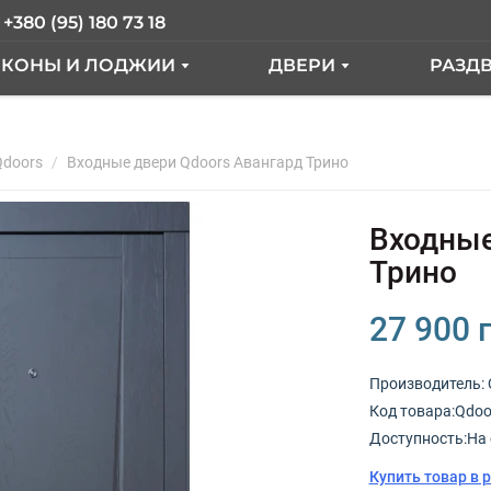
+380 (95) 180 73 18
ЛКОНЫ И ЛОДЖИИ
ДВЕРИ
РАЗД
АЛКОН ПОД КЛЮЧ
ВХОДНЫЕ ДВЕРИ
ER
Qdoors
АЛКОН С ВЫНОСОМ
Входные двери Qdoors Авангард Трино
МЕЖКОМНАТНЫЕ ДВ
КНА
АЛКОННЫЙ БЛОК
Входные
ЫЕ"
СТЕКЛЕНИЕ ЛОДЖИИ
Трино
ТДЕЛКА БАЛКОНА
27 900 
РАНЦУЗКИЙ БАЛКОН
Производитель:
Код товарa:Qdoo
КНА
Доступность:На 
Купить товар в 
ОКНА