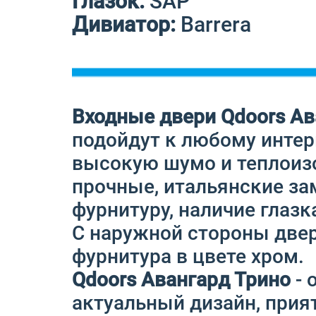
Глазок:
SAP
Дивиатор:
Barrera
Входные двери Qdoors Ав
подойдут к любому интер
высокую шумо и теплоизо
прочные, итальянские за
фурнитуру, наличие глазк
С наружной стороны двери
фурнитура в цвете хром.
Qdoors Авангард Трино
- 
актуальный дизайн, прия