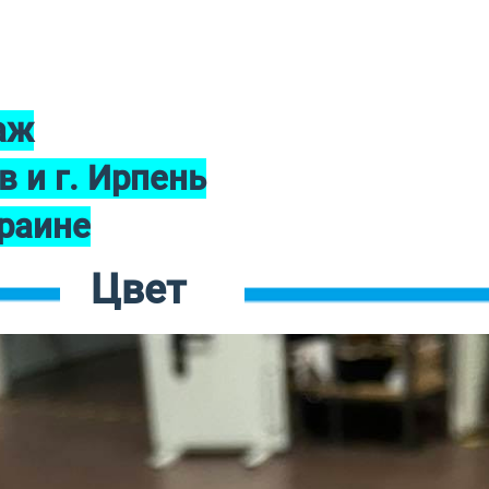
аж
в и г. Ирпень
краине
Цвет