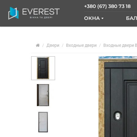
+380 (67) 380 73 18
ОКНА
БА
ОКНА GLASSO
Б
Двери
Входные двери
ОКНА SALAMAND
Входные двери 
Б
РАЗДВИЖНЫЕ О
Б
ОКНА "ОКНА НОВ
О
ОКНА WDS
О
ОКНА REHAU
Ф
АРОЧНЫЕ ОКНА
ПАНОРАМНЫЕ О
АЛЮМИНИЕВЫЕ 