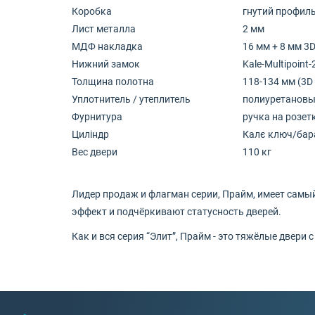
Коробка
гнутий профиль
Лист металла
2 мм
МДФ накладка
16 мм + 8 мм 3
Нижний замок
Kale-Multipoin
Толщина полотна
118-134 мм (3D
Уплотнитель / утеплитель
полиуретановый
Фурнитура
ручка на розет
Циліндр
Калє ключ/бара
Вес двери
110 кг
Лидер продаж и флагман серии, Прайм, имеет самы
эффект и подчёркивают статусность дверей.
Как и вся серия “Элит”, Прайм - это тяжёлые двер