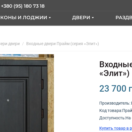
+380 (95) 180 73 18
ЛКОНЫ И ЛОДЖИИ
ДВЕРИ
РАЗД
АЛКОН ПОД КЛЮЧ
ВХОДНЫЕ ДВЕРИ
ER
Вери двери
АЛКОН С ВЫНОСОМ
Входные двери Прайм (серия «Элит»)
МЕЖКОМНАТНЫЕ ДВ
КНА
АЛКОННЫЙ БЛОК
Входные
ЫЕ"
СТЕКЛЕНИЕ ЛОДЖИИ
«Элит»)
ТДЕЛКА БАЛКОНА
23 700 
РАНЦУЗКИЙ БАЛКОН
Производитель:
Код товарa:Прайм
КНА
Доступность:На 
Купить товар в 
ОКНА