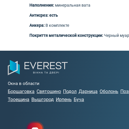
Наполнения:
минеральная вата
Антисрез: есть
Анкера:
В комплекте
Покриття металической конструкции:
Черный муа
Окна в области
Борщаговка
Святошино
Подол
Дарница
Оболонь
Поз
Троещина
Вышгород
Ирпень
Буча