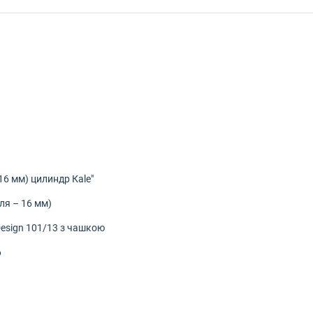
16 мм) цилиндр Кale"
ля – 16 мм)
Design 101/13 з чашкою
6