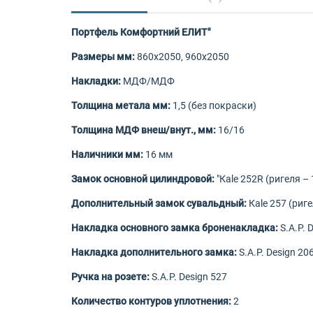
Портфель Комфортний ЕЛИТ"
Размеры мм:
860х2050, 960х2050
Накладки:
МДФ/МДФ
Толщина метала мм:
1,5 (без покраски)
Толщина МДФ внеш/внут., мм:
16/16
Наличники мм:
16 мм
Замок основной
цилиндровой
:
"Кale 252R (ригеля – 
Дополнительный замок сувальдный:
Кale 257 (риге
Накладка основного замка броненакладка:
S.A.P. 
Накладка дополнительного замка:
S.A.P. Design 20
Ручка на розете:
S.A.P. Design 527
Количество контуров уплотнения:
2