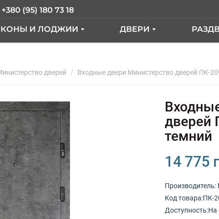
+380 (95) 180 73 18
ЛКОНЫ И ЛОДЖИИ
ДВЕРИ
РАЗД
АЛКОН ПОД КЛЮЧ
ВХОДНЫЕ ДВЕРИ
ER
Министерство дверей
АЛКОН С ВЫНОСОМ
Входные двери Министерство дверей ПК-2
МЕЖКОМНАТНЫЕ ДВ
КНА
АЛКОННЫЙ БЛОК
Входные
ЫЕ"
СТЕКЛЕНИЕ ЛОДЖИИ
дверей 
темний
ТДЕЛКА БАЛКОНА
РАНЦУЗКИЙ БАЛКОН
14 775 
Производитель:
КНА
Код товарa:ПК-2
Доступность:На 
ОКНА