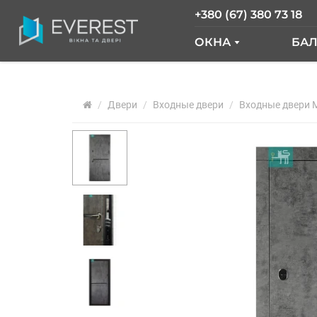
+380 (67) 380 73 18
ОКНА
БА
ОКНА GLASSO
Б
Двери
Входные двери
ОКНА SALAMAND
Входные двери 
Б
РАЗДВИЖНЫЕ О
Б
ОКНА "ОКНА НОВ
О
ОКНА WDS
О
ОКНА REHAU
Ф
АРОЧНЫЕ ОКНА
ПАНОРАМНЫЕ О
АЛЮМИНИЕВЫЕ 