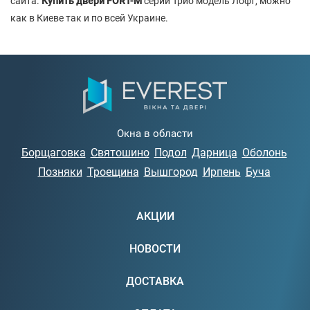
сайта.
Купить двери FORT-M
серии Трио модель Лофт, можно
как в Киеве так и по всей Украине.
Окна в области
Борщаговка
Святошино
Подол
Дарница
Оболонь
Позняки
Троещина
Вышгород
Ирпень
Буча
АКЦИИ
НОВОСТИ
ДОСТАВКА