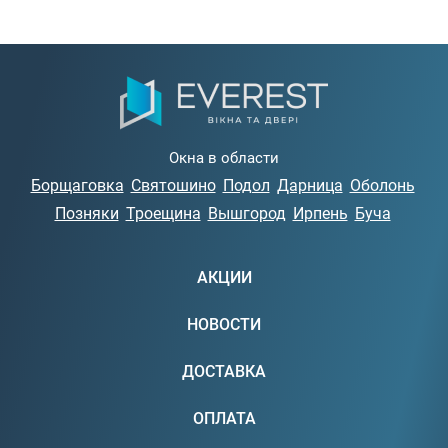
Окна в области
Борщаговка
Святошино
Подол
Дарница
Оболонь
Позняки
Троещина
Вышгород
Ирпень
Буча
АКЦИИ
НОВОСТИ
ДОСТАВКА
ОПЛАТА