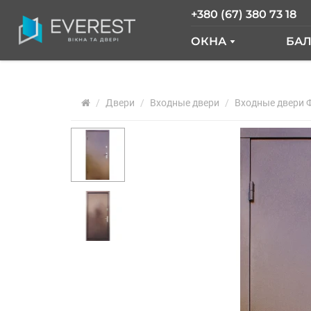
+380 (67) 380 73 18
ОКНА
БА
ОКНА GLASSO
Б
Двери
Входные двери
ОКНА SALAMAND
Входные двери 
Б
РАЗДВИЖНЫЕ О
Б
ОКНА "ОКНА НОВ
О
ОКНА WDS
О
ОКНА REHAU
Ф
АРОЧНЫЕ ОКНА
ПАНОРАМНЫЕ О
АЛЮМИНИЕВЫЕ 