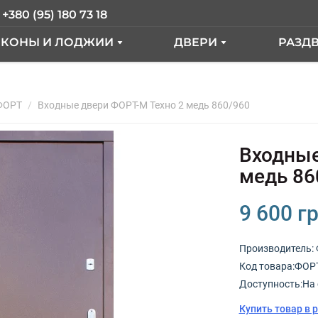
+380 (95) 180 73 18
ЛКОНЫ И ЛОДЖИИ
ДВЕРИ
РАЗД
АЛКОН ПОД КЛЮЧ
ВХОДНЫЕ ДВЕРИ
ER
ФОРТ
АЛКОН С ВЫНОСОМ
Входные двери ФОРТ-М Техно 2 медь 860/960
МЕЖКОМНАТНЫЕ ДВ
КНА
АЛКОННЫЙ БЛОК
Входные
ЫЕ"
СТЕКЛЕНИЕ ЛОДЖИИ
медь 86
ТДЕЛКА БАЛКОНА
9 600 гр
РАНЦУЗКИЙ БАЛКОН
Производитель:
Код товарa:ФОРТ
КНА
Доступность:На 
Купить товар в 
ОКНА