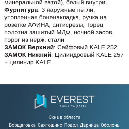
минеральной ватой), белый внутри.
Фурнитура
: 3 наружные петли,
утопленная боненакладка, ручка на
розетке АФИНА, антисрезы, Торец
полотна зашитый МДФ, ночной засов,
порог из нерж. стали
ЗАМОК Верхний
: Сейфовый KALE 252
ЗАМОК Нижний
: Цилиндровый KALE 257
+ цилиндр KALE
Окна в области
Борщаговка
Святошино
Подол
Дарница
Оболонь