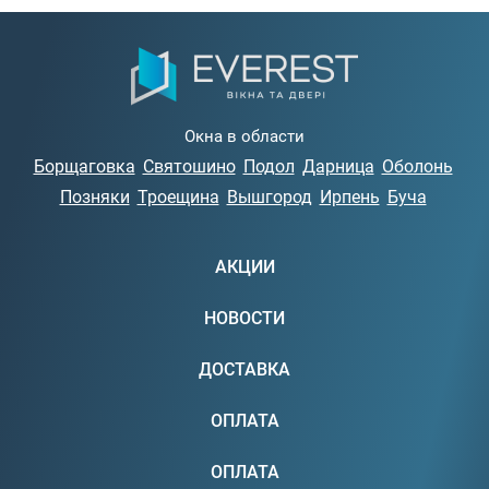
Окна в области
Борщаговка
Святошино
Подол
Дарница
Оболонь
Позняки
Троещина
Вышгород
Ирпень
Буча
АКЦИИ
НОВОСТИ
ДОСТАВКА
ОПЛАТА
ОПЛАТА