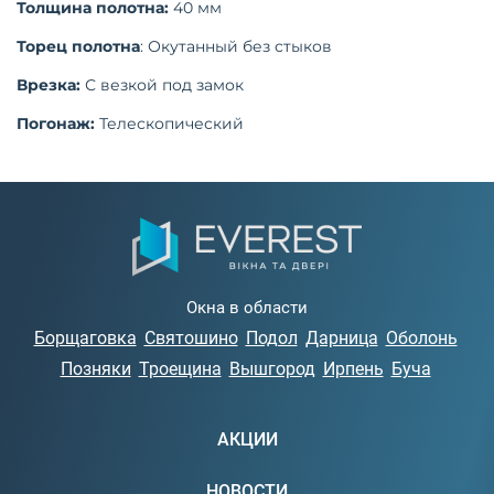
Толщина полотна:
40 мм
Торец полотна
: Окутанный без стыков
Врезка:
С везкой под замок
Погонаж:
Телескопический
Окна в области
Борщаговка
Святошино
Подол
Дарница
Оболонь
Позняки
Троещина
Вышгород
Ирпень
Буча
АКЦИИ
НОВОСТИ