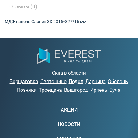
Отзывы (0)
МДФ панель Сланец 3D 2015*827*16 мм
Окна в области
Борщаговка
Святошино
Подол
Дарница
Оболонь
Позняки
Троещина
Вышгород
Ирпень
Буча
АКЦИИ
НОВОСТИ