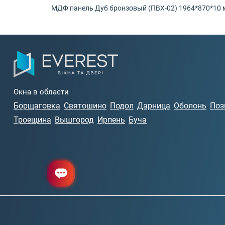
МДФ панель Дуб бронзовый (ПВХ-02) 1964*870*10 
Окна в области
Борщаговка
Святошино
Подол
Дарница
Оболонь
Поз
Троещина
Вышгород
Ирпень
Буча