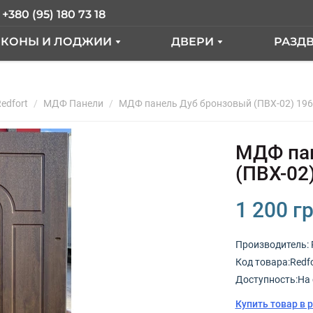
+380 (95) 180 73 18
ЛКОНЫ И ЛОДЖИИ
ДВЕРИ
РАЗД
АЛКОН ПОД КЛЮЧ
ВХОДНЫЕ ДВЕРИ
ER
edfort
АЛКОН С ВЫНОСОМ
МДФ Панели
МДФ панель Дуб бронзовый (ПВХ-02) 19
МЕЖКОМНАТНЫЕ ДВ
КНА
АЛКОННЫЙ БЛОК
МДФ пан
ЫЕ"
СТЕКЛЕНИЕ ЛОДЖИИ
(ПВХ-02
ТДЕЛКА БАЛКОНА
1 200 гр
РАНЦУЗКИЙ БАЛКОН
Производитель:
Код товарa:Redf
КНА
Доступность:На 
Купить товар в 
ОКНА