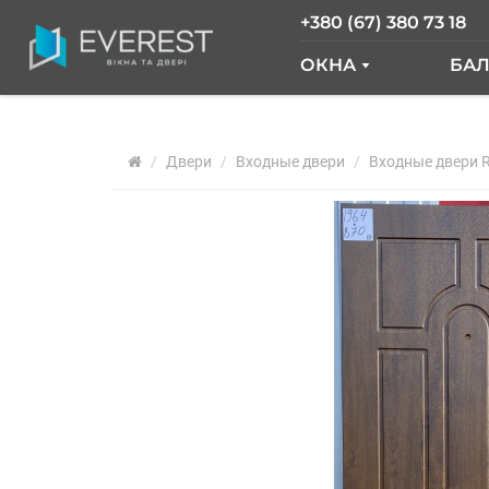
+380 (67) 380 73 18
ОКНА
БА
ОКНА GLASSO
Б
Двери
Входные двери
ОКНА SALAMAND
Входные двери R
Б
РАЗДВИЖНЫЕ О
Б
ОКНА "ОКНА НОВ
О
ОКНА WDS
О
ОКНА REHAU
Ф
АРОЧНЫЕ ОКНА
ПАНОРАМНЫЕ О
АЛЮМИНИЕВЫЕ 