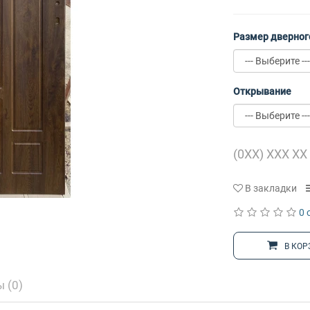
Размер дверног
Открывание
В закладки
0 
В КОР
 (0)