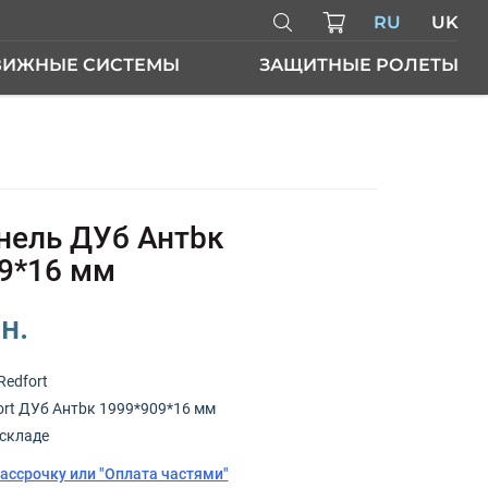
RU
UK
ВИЖНЫЕ СИСТЕМЫ
ЗАЩИТНЫЕ РОЛЕТЫ
ЕРИ
ель ДУб Антbк
9*16 мм
н.
Redfort
ort ДУб Антbк 1999*909*16 мм
складе
рассрочку или "Оплата частями"