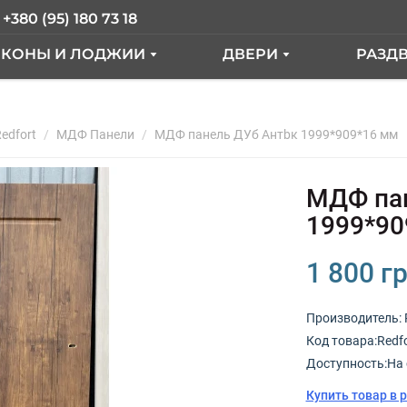
+380 (95) 180 73 18
ЛКОНЫ И ЛОДЖИИ
ДВЕРИ
РАЗД
АЛКОН ПОД КЛЮЧ
ВХОДНЫЕ ДВЕРИ
ER
edfort
АЛКОН С ВЫНОСОМ
МДФ Панели
МДФ панель ДУб Антbк 1999*909*16 мм
МЕЖКОМНАТНЫЕ ДВ
КНА
АЛКОННЫЙ БЛОК
МДФ пан
ЫЕ"
СТЕКЛЕНИЕ ЛОДЖИИ
1999*90
ТДЕЛКА БАЛКОНА
1 800 гр
РАНЦУЗКИЙ БАЛКОН
Производитель:
Код товарa:Redf
КНА
Доступность:На 
Купить товар в 
ОКНА