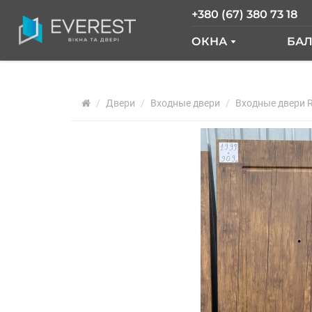
+380 (67) 380 73 18
ОКНА
БА
ОКНА GLASSO
Б
Двери
Входные двери
ОКНА SALAMAND
Входные двери R
Б
РАЗДВИЖНЫЕ О
Б
ОКНА "ОКНА НОВ
О
ОКНА WDS
О
ОКНА REHAU
Ф
АРОЧНЫЕ ОКНА
ПАНОРАМНЫЕ О
АЛЮМИНИЕВЫЕ 