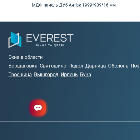
МДФ панель ДУб Антbк 1999*909*16 мм
Окна в области
Борщаговка
Святошино
Подол
Дарница
Оболонь
Поз
Троещина
Вышгород
Ирпень
Буча