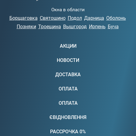
Окна в области
Борщаговка
Святошино
Подол
Дарница
Оболонь
Позняки
Троещина
Вышгород
Ирпень
Буча
АКЦИИ
НОВОСТИ
ДОСТАВКА
ОПЛАТА
ОПЛАТА
ЄВІДНОВЛЕННЯ
РАССРОЧКА 0%