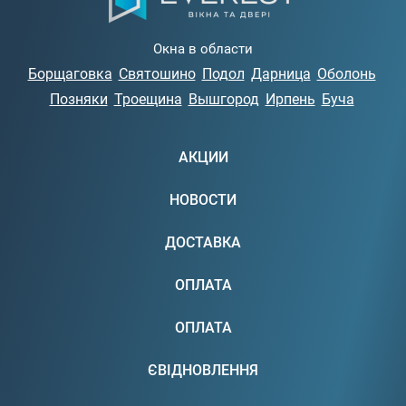
Окна в области
Борщаговка
Святошино
Подол
Дарница
Оболонь
Позняки
Троещина
Вышгород
Ирпень
Буча
АКЦИИ
НОВОСТИ
ДОСТАВКА
ОПЛАТА
ОПЛАТА
ЄВІДНОВЛЕННЯ