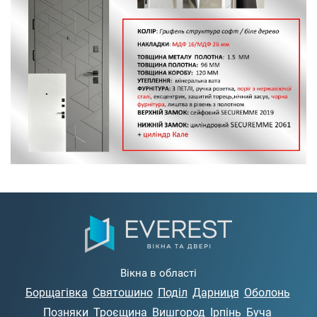
Вікна в області
Борщагівка
Святошино
Поділ
Дарниця
Оболонь
Позняки
Троєщина
Вишгород
Ірпінь
Буча