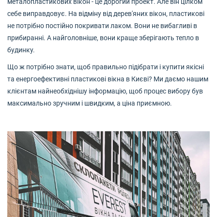
металопластикових вікон - це дорогий проект. Але він цілком
себе виправдовує. На відміну від дерев'яних вікон, пластикові
не потрібно постійно покривати лаком. Вони не вибагливі в
прибиранні. А найголовніше, вони краще зберігають тепло в
будинку.
Що ж потрібно знати, щоб правильно підібрати і купити якісні
та енергоефективні пластикові вікна в Києві? Ми даємо нашим
клієнтам найнеобхіднішу інформацію, щоб процес вибору був
максимально зручним і швидким, а ціна приємною.