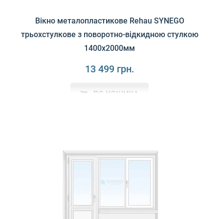
Вікно металопластикове Rehau SYNEGO
трьохстулкове з поворотно-відкидною стулкою
1400х2000мм
13 499 грн.
ДО КОШИКА
Семикамерна профільна система Rehau SYNEGO - ідеальне
рішення щодо тепло- та шумоізоляції. Можливіст..