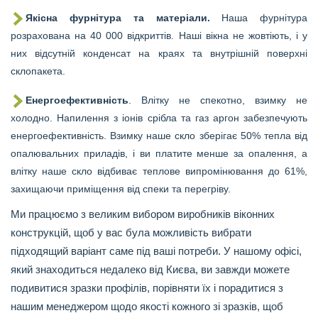
Якісна фурнітура та матеріали.
Наша фурнітура
розрахована на 40 000 відкриттів. Наші вікна не жовтіють, і у
них відсутній конденсат на краях та внутрішній поверхні
склопакета.
Енергоефективність
. Влітку не спекотно, взимку не
холодно. Напилення з іонів срібла та газ аргон забезпечують
енергоефективність. Взимку наше скло зберігає 50% тепла від
опалювальних приладів, і ви платите менше за опалення, а
влітку наше скло відбиває теплове випромінювання до 61%,
захищаючи приміщення від спеки та перегріву.
Ми працюємо з великим вибором виробників віконних
конструкцій, щоб у вас була можливість вибрати
підходящий варіант саме під ваші потреби. У нашому офісі,
який знаходиться недалеко від Києва, ви завжди можете
подивитися зразки профілів, порівняти їх і порадитися з
нашим менеджером щодо якості кожного зі зразків, щоб