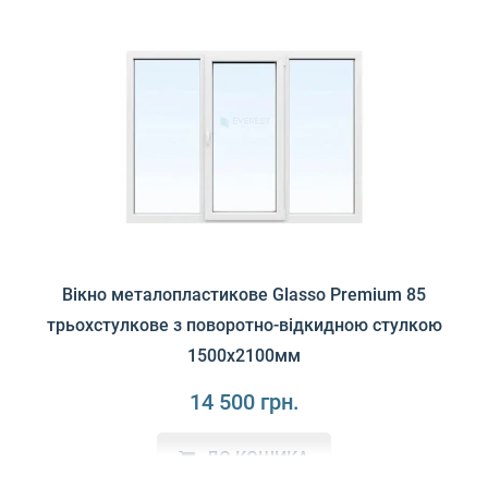
монтажною глибиною 85 мм може конкурувати з кращим..
Вікно металопластикове Glasso Premium 85
трьохстулкове з поворотно-відкидною стулкою
1500х2100мм
14 500 грн.
ДО КОШИКА