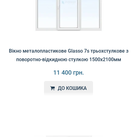
Вікно металопластикове Glasso 7s трьохстулкове з
поворотно-відкидною стулкою 1500х2100мм
11 400 грн.
ДО КОШИКА
Glasso 7S - це вікна високої якості з відмінними
характеристиками, які рекомендується використовува..