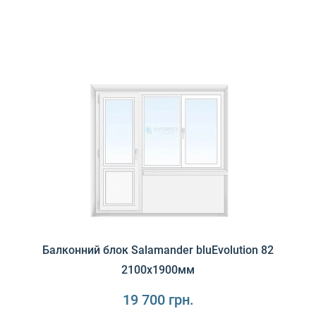
Salamander bluEvolution 73 - це високоякісний віконний
профіль з ПВХ (полівінілхлориду), призначе..
Балконний блок Salamander bluEvolution 82
2100х1900мм
19 700 грн.