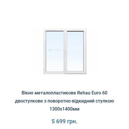
Унікальна українська система Glasso Premium 85 з
монтажною глибиною 85 мм може конкурувати з кращим..
Вікно металопластикове Rehau Euro 60
двостулкове з поворотно-відкидний стулкою
1300х1400мм
5 699 грн.