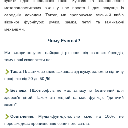
купити одне «нещасне» вікно. Купівля та встановлення
металопластикових вікон у нас проста і для покупця із
середнім доходом. Також, ми пропонуємо великий вибір
віконної фурнітури: ручки, замки, петлі та замикаючі
механізми.
Чому Everest?
Ми використовуємо найкращі рішення від світових брендів,
тому наші склопакети це:
Тиша
. Пластикове вікно захищає від шуму: залежно від типу
профілю від 20 до 50 Дб.
Безпека
. ПВХ-профіль не має запаху та безпечний для
здоров'я дітей. Також він міцний та має функцію "дитячий
замок".
Освітлення
. Мультифункціональне скло на 100% не
перешкоджає проникненню сонячного світла.