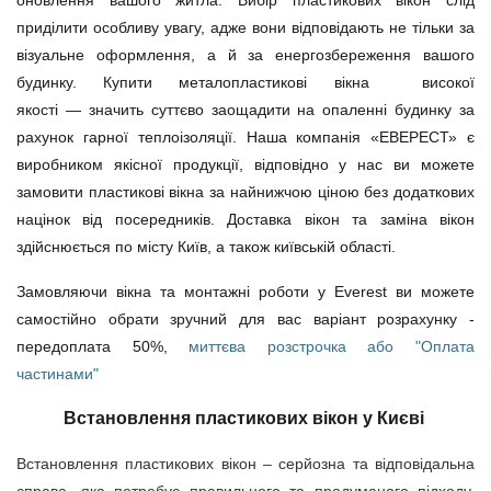
оновлення вашого житла. Вибір пластикових вікон слід
приділити особливу увагу, адже вони відповідають не тільки за
візуальне оформлення, а й за енергозбереження вашого
будинку. Купити металопластикові вікна високої
якості
—
значить суттєво заощадити на опаленні будинку за
рахунок гарної теплоізоляції. Наша компанія «ЕВЕРЕСТ» є
виробником якісної продукції, відповідно у нас ви можете
замовити пластикові вікна за найнижчою ціною без додаткових
націнок від посередників. Доставка вікон та заміна вікон
здійснюється по місту Київ, а також київській області.
Замовляючи вікна та монтажні роботи у Everest ви можете
самостійно обрати зручний для вас варіант розрахунку -
передоплата 50%,
миттєва розстрочка або "Оплата
частинами"
Встановлення пластикових вікон у Києві
Встановлення пластикових вікон
– серйозна та відповідальна