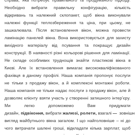
справа, яка потребує правильного та продуманого підходу.
Необхідно вибрати правильну конфігурацію, кількість
відкривань та належний склопакет, щоб вікна виконували
належні функції теплозбереження та ціна, при цьому, не
зашкалювала. Після встановлення вікон, можна провести
ламінацію панелей вікна. Вона використовується для захисту
вихідного матеріалу від псування та покращує дизайн
конструкції. В наявності різні кольорові рішення для ламінації.
Не складе особливих труднощів знайти
пластикові вікна в
Києві
. Але їх встановлення вимагає висококваліфікованого
фахівця в даному профілі. Наша компанія пропонує послуги
не тільки з продажу вікон, а й комплексні монтажні роботи.
Наша компанія не тільки надає послуги з продажу вікон, але й
дозволяє клієнту взяти участь у створенні затишного інтер'єру.
Ми легко допоможемо Вам придумати
дизайн,
підвіконня
,
вибрати
жалюзі
,
ролети
,
взагалі
—
зовнішн
вигляд майбутнього вікна загалом. І що найголовніше – ні до
чого витрачати шалені гроші, відкладати кілька зарплат, щоб