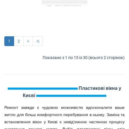
ДО КОШИКА
Трикамерна профільна система Rehau 60 за своїми
властивостями – базове рішення щодо тепло- та шумоіз..
1
2
>
>|
Показано з 1 по 15 із 30 (всього 2 сторінок)
Пластикові вікна у
Києві
Ремонт завжди є чудовою можливістю вдосконалити ваше
житло для більш комфортного перебування в ньому. Заміна та
встановлення вікон у Києві є невід'ємною частиною процесу