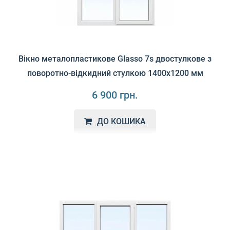
Вікно металопластикове Glasso 7s двостулкове з
поворотно-відкидний стулкою 1400х1200 мм
6 900 грн.
ДО КОШИКА
Glasso 7S - це вікна високої якості з відмінними
характеристиками, які рекомендується використовува..