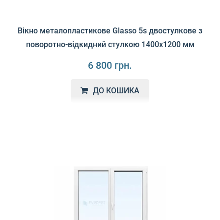
Вікно металопластикове Glasso 5s двостулкове з
поворотно-відкидний стулкою 1400х1200 мм
6 800 грн.
ДО КОШИКА
GLASSO 5S - вікна європейської якості з гарантією
відповідності всім нормам та стандартам! Ці вікна..