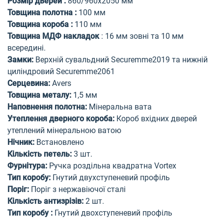
Розмір дверей
:
860/960х2050 мм
Товщина полотна
:
100 мм
Товщина короба
:
110 мм
Товщина МДФ накладок
:
16 мм зовні та 10 мм
всередині.
Замки
:
Верхній сувальдний Securemme2019 та нижній
циліндровий Securemme2061
Серцевина
:
Avers
Товщина металу
:
1,5 мм
Наповнення полотна
:
Мінеральна вата
Утеплення дверного короба
:
Короб вхідних дверей
утеплений мінеральною ватою
Нічник
:
Встановлено
Кількість петель
:
3 шт.
Фурнітура
:
Ручка роздільна квадратна
Vortex
Тип коробу
:
Гнутий
двухступеневий
профіль
Поріг
:
Поріг з нержавіючої сталі
Кількість антизрізів
:
2
шт.
Тип коробу
:
Гнутий дво
хступеневий
профіль