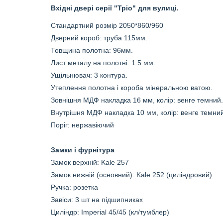
Вхідні двері серії "Тріо" для вулиці.
Стандартний розмір 2050*860/960
Дверний короб: труба 115мм.
Товщина полотна: 96мм.
Лист металу на полотні: 1.5 мм.
Ущільнювач: 3 контура.
Утеплення полотна і короба мінеральною ватою.
Зовнішня МДФ накладка 16 мм, колір: венге темни
Внутрішня МДФ накладка 10 мм, колір: венге темни
Поріг: нержавіючий
Замки і фурнітура
Замок верхній:
Kale 257
Замок нижній (основний):
Kale 252 (циліндровий
)
Ручка: розетка
Завіси: 3 шт на підшипниках
Циліндр: Imperial 45/45 (кл/тумблер)