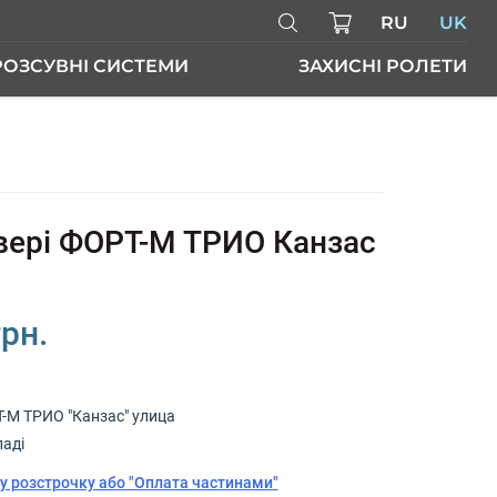
RU
UK
РОЗСУВНІ СИСТЕМИ
ЗАХИСНІ РОЛЕТИ
РІ
двері ФОРТ-М ТРИО Канзас
грн.
-М ТРИО "Канзас" улица
ладі
у розстрочку або "Оплата частинами"