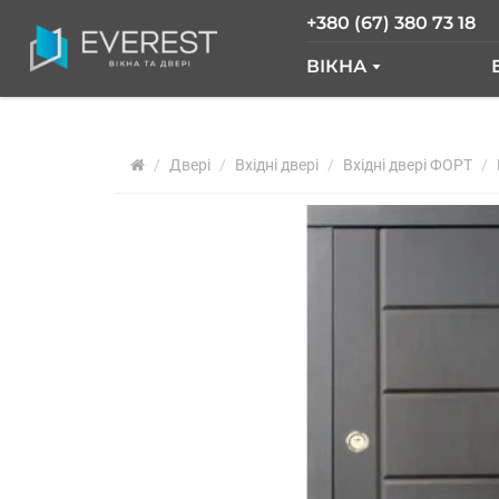
+380 (67) 380 73 18
ВІКНА
ВІКНА GLASSO
Двері
Вхідні двері
ВІКНА SALAMAND
Вхідні двері ФОРТ
РОЗСУВНІ ВІКНА
ВІКНА "ВІКНА НОВ
ВІКНА WDS
ВІКНА REHAU
АРОЧНІ ВІКНА
ПАНОРАМНІ ВІКН
АЛЮМІНІЄВІ ВІКН