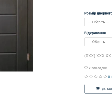
Розмір дверного
Відкривання
У закладки
0 
ДО КО