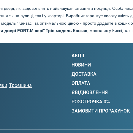
сні двері, які задовольнять найвишуканіші запити покупця. Особливіс
ння як на вулиці, так і у квартирі. Виробник гарантує високу якіст
модель "Канзас" за оптимальною ціною - просто додайте в кошик о
и двері FORT-M серії Тріо модель Канзас
, можна як у Києві, так і
АКЦІЇ
НОВИНИ
ДОСТАВКА
ОПЛАТА
яки
Троєщина
ЄВІДНОВЛЕННЯ
РОЗСТРОЧКА 0%
ЗАМОВИТИ ПРОРАХУНОК