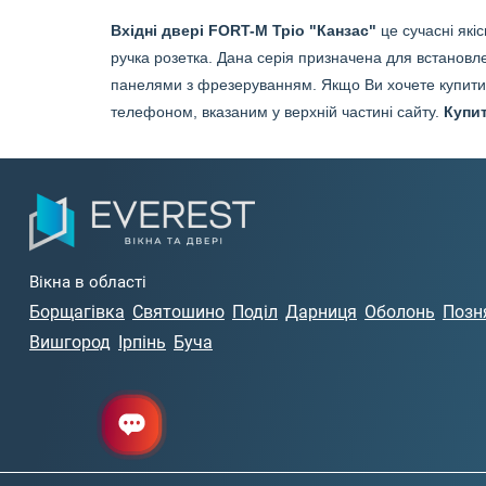
Вхідні двері FORT-M Тріо "Канзас"
це сучасні які
ручка розетка. Дана серія призначена для встановле
панелями з фрезеруванням. Якщо Ви хочете купити 
телефоном, вказаним у верхній частині сайту.
Купит
Вікна в області
Борщагівка
Святошино
Поділ
Дарниця
Оболонь
Позн
Вишгород
Ірпінь
Буча