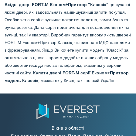
Вхідні двері FORT-M
Економ+Притвор
"Классік"
це сучасні
якісні двері, які задовольнять найвишуканіші запити покупця.
Особливістю серії є вуличне покриття полотна, замки
Avers
та
ручка розетка. Дана серія призначена для встановлення як на
вулиці, так і у квартирі. Виробник гарантує високу якість дверей
FORT-M Економ+Притвор
Классік, які виконані МДФ панелями
з фрезеруванням. Якщо Ви хочете купити модель "
Классік" за
оптимальною ціною - просто додайте в кошик обрану модель
або звертайтесь до нас за телефоном, вказаним у верхній
частині сайту.
Купити двері FORT-M серії Економ+Притвор
модель
Классік
, можна як у Києві, так і по всій Україні.
Вікна в області