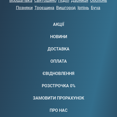
Борщагівка
Святошино
Поділ
Дарниця
Оболонь
Позняки
Троєщина
Вишгород
Ірпінь
Буча
АКЦІЇ
НОВИНИ
ДОСТАВКА
ОПЛАТА
ЄВІДНОВЛЕННЯ
РОЗСТРОЧКА 0%
ЗАМОВИТИ ПРОРАХУНОК
ПРО НАС