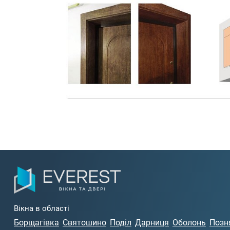
Вікна в області
Борщагівка
Святошино
Поділ
Дарниця
Оболонь
Позн