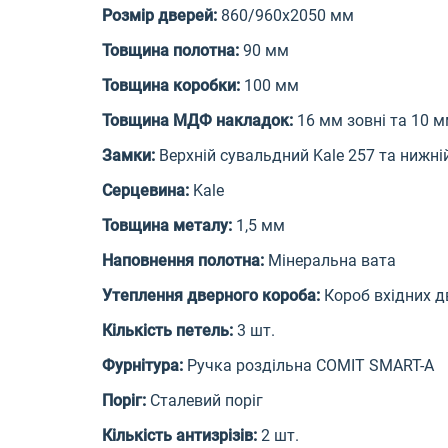
Розмір дверей:
860/960х2050 мм
Товщина полотна:
90 мм
Товщина коробки:
100 мм
Товщина МДФ накладок:
16 мм зовні та 10 м
Замки:
Верхній сувальдний Kale 257 та нижні
Серцевина:
Kale
Товщина металу:
1,5 мм
Наповнення полотна:
Мінеральна вата
Утеплення дверного короба:
Короб вхідних 
Кількість петель:
3 шт.
Фурнітура:
Ручка роздільна COMIT SMART-A
Поріг:
Сталевий поріг
Кількість антизрізів:
2 шт.