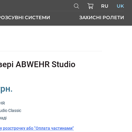
RU
UK
РОЗСУВНІ СИСТЕМИ
ЗАХИСНІ РОЛЕТИ
РІ
двері ABWEHR Studio
грн.
HR
dio Classic
ладі
у розстрочку або "Оплата частинами"