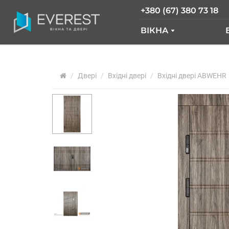
+380 (67) 380 73 18
ВІКНА
ВІКНА GLASSO
Двері
Вхідні двері
ВІКНА SALAMAND
Вхідні двері ABWEHR
РОЗСУВНІ ВІКНА
ВІКНА "ВІКНА НОВ
ВІКНА WDS
ВІКНА REHAU
АРОЧНІ ВІКНА
ПАНОРАМНІ ВІКН
АЛЮМІНІЄВІ ВІКН