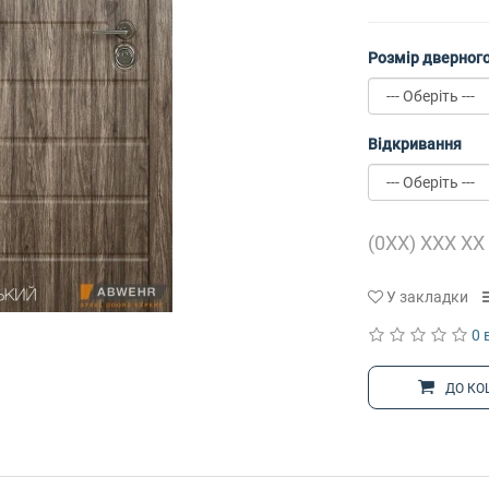
Розмір дверного
Відкривання
У закладки
0 
ДО КО