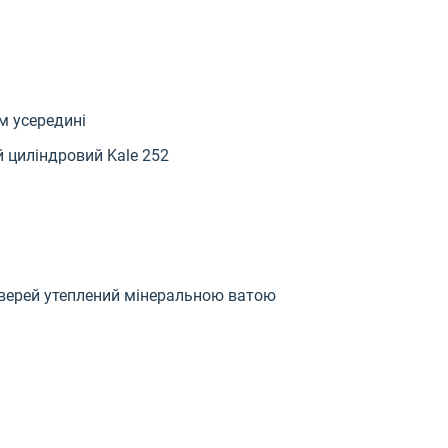
м усередині
й циліндровий Kale 252
дверей утеплений мінеральною ватою