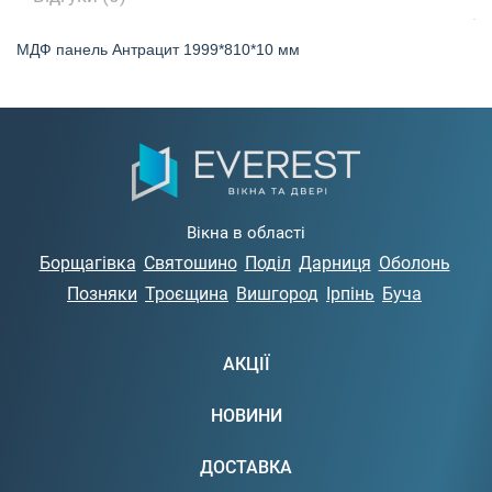
МДФ панель Антрацит 1999*810*10 мм
Вікна в області
Борщагівка
Святошино
Поділ
Дарниця
Оболонь
Позняки
Троєщина
Вишгород
Ірпінь
Буча
АКЦІЇ
НОВИНИ
ДОСТАВКА