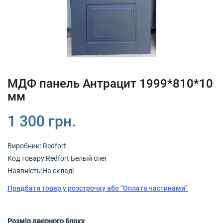
+380 (67) 380 73 18
+380 (95) 180 73 18
RU
UK
МДФ панель Антрацит 1999*810*10
мм
1 300 грн.
Виробник:
Redfort
Код товару:Redfort Белый снег
Наявність:На складі
Придбати товар у розстрочку або "Оплата частинами"
Розмір дверного блоку