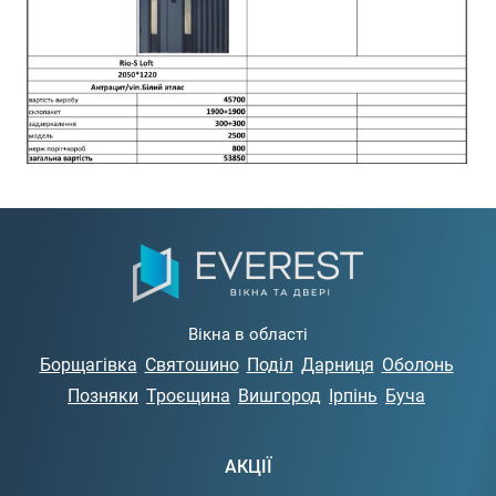
Вікна в області
Борщагівка
Святошино
Поділ
Дарниця
Оболонь
Позняки
Троєщина
Вишгород
Ірпінь
Буча
АКЦІЇ