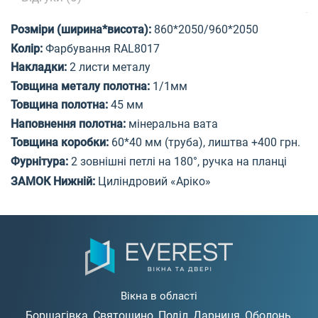
Розміри (ширина*висота)
:
860*2050/960*2050
Колір:
Фарбування
RAL
801
7
Накладки:
2 листи
метал
у
Товщина металу полотна:
1/1мм
Товщина полотна:
45
мм
Наповнення полотна:
м
інеральна вата
Товщина коробки:
60*40 мм (труба), лиштва +400 грн.
Фурнітура:
2 зовнішні петлі на 180°, ручка на планці
ЗАМОК Нижній:
Цил
і
ндровий
«Аріко»
Вікна в області
Борщагівка
Святошино
Поділ
Дарниця
Оболонь