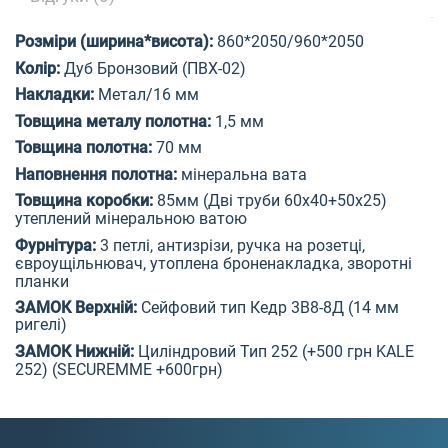
Розміри (ширина*висота)
:
860*2050/960*2050
Колір:
Дуб Бронзовий (ПВХ-02)
Накладки:
Метал/16 мм
Товщина металу полотна:
1,5 мм
Товщина полотна:
70 мм
Наповнення полотна:
мінеральна вата
Товщина коробки:
85мм (Дві труби 60х40+50х25)
утеплений м
інеральною ватою
Фурнітура:
3 петлі, антизрізи, ручка на розетці,
євроущільнювач, утоплена броненакладка, зворотні
планки
ЗАМОК Верхній:
Сейфовий тип Кедр 3В8-8Д (14 мм
ригелі)
ЗАМОК Нижній:
Циліндровий
Тип 252
(+500 грн KALE
252)
(SECUREMME +600
грн
)