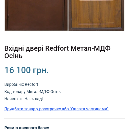
+380 (67) 380 73 18
+380 (95) 180 73 18
RU
UK
Вхідні двері Redfort Метал-МДФ
Осінь
16 100 грн.
Виробник:
Redfort
Код товару:Метал-МДФ Осінь
Наявність:На складі
Придбати товар у розстрочку або "Оплата частинами"
Розмір дверного блоку