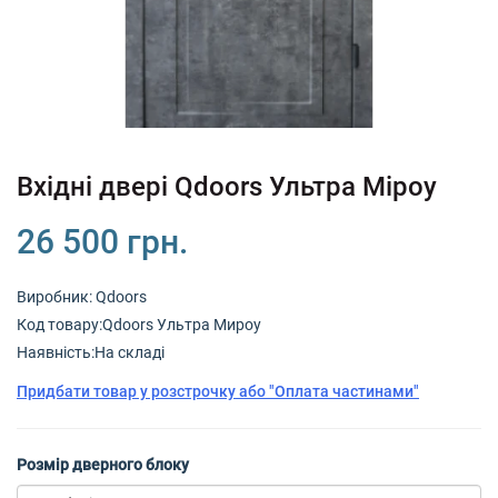
+380 (67) 380 73 18
+380 (95) 180 73 18
RU
UK
Вхідні двері Qdoors Ультра Міроу
26 500 грн.
Виробник:
Qdoors
Код товару:Qdoors Ультра Мироу
Наявність:На складі
Придбати товар у розстрочку або "Оплата частинами"
Розмір дверного блоку