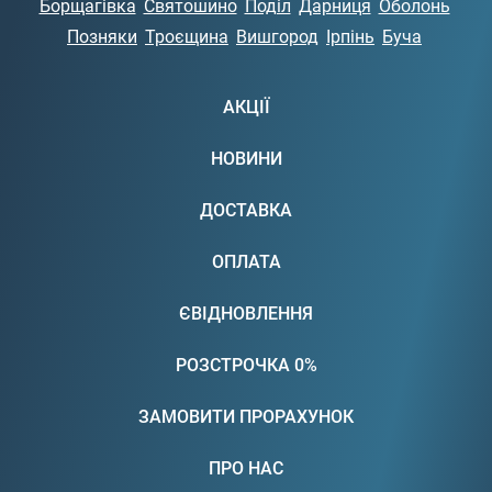
Борщагівка
Святошино
Поділ
Дарниця
Оболонь
Позняки
Троєщина
Вишгород
Ірпінь
Буча
АКЦІЇ
НОВИНИ
ДОСТАВКА
ОПЛАТА
ЄВІДНОВЛЕННЯ
РОЗСТРОЧКА 0%
ЗАМОВИТИ ПРОРАХУНОК
ПРО НАС