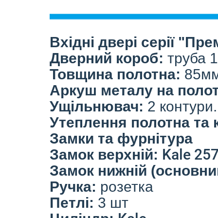
Вхідні двері серії "Пре
Дверний короб:
труба 
Товщина полотна:
85мм
Аркуш металу на полот
Ущільнювач:
2 контури.
Утеплення полотна та 
Замки та фурнітура
Kale 25
Замок верхній:
Замок нижній (основни
Ручка:
розетка
Петлі:
3 шт