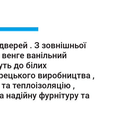
дверей . З зовнішньої
: венге ванільний
уть до білих
урецького виробництва ,
та теплоізоляцію ,
та надійну фурнітуру та