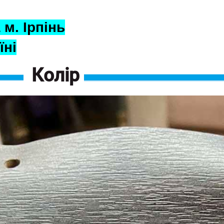
 м. Ірпінь
їні
Колір