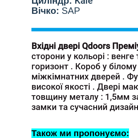
Kale
Циліндр:
Вічко:
SAP
Вхідні двері Qdoors Прем
сторони у кольорі : венге 
горизонт . Короб у білому 
міжкімнатних дверей . Фу
високої якості . Двері ма
товщину металу : 1,5мм за 
замки та сучасний дизайн
Також ми пропонуємо: