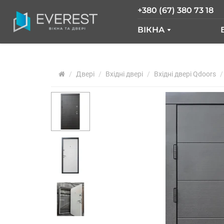
+380 (67) 380 73 18
ВІКНА
ВІКНА GLASSO
Двері
Вхідні двері
ВІКНА SALAMAND
Вхідні двері Qdoors
РОЗСУВНІ ВІКНА
ВІКНА "ВІКНА НОВ
ВІКНА WDS
ВІКНА REHAU
АРОЧНІ ВІКНА
ПАНОРАМНІ ВІКН
АЛЮМІНІЄВІ ВІКН