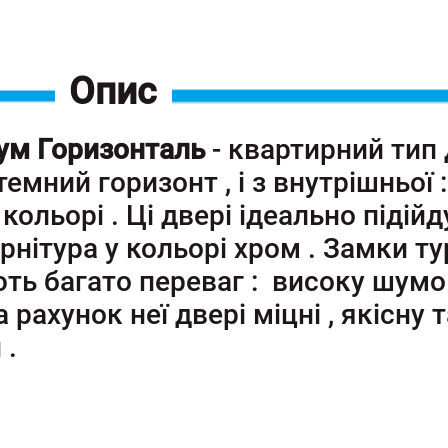
Опис
іум Горизонталь
- квартирний тип 
темний горизонт , і з внутрішньої 
кольорі . Ці двері ідеально підійд
рнітура у кольорі хром . Замки т
ють багато переваг : високу шумо 
рахунок неї двері міцні , якісну 
 .