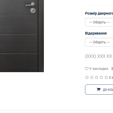
Розмір дверного
Відкривання
У закладки
0 
ДО КО