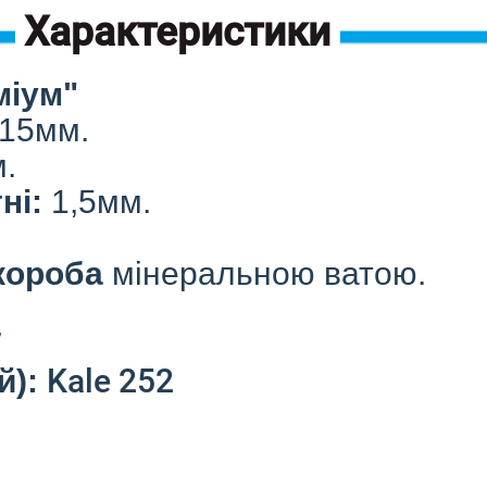
Характеристики
міум"
115мм.
.
ні:
1,5мм.
короба
мінеральною ватою.
7
Kale 252
й):