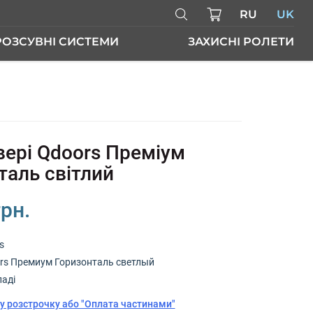
RU
UK
РОЗСУВНІ СИСТЕМИ
ЗАХИСНІ РОЛЕТИ
РІ
вері Qdoors Преміум
таль світлий
грн.
s
rs Премиум Горизонталь светлый
ладі
у розстрочку або "Оплата частинами"