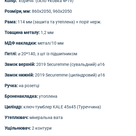
Колір:
коричн. (скло +ковка №19)
Розміри, мм:
860х2050, 960х2050
Рама:
114 мм (зашита та утеплена) + поріг нерж.
Товщина металу:
1,2 мм
МДФ накладки:
метал/10 мм
Петлі:
⌀ 20*140, з шт із підшипником
Замок верхній:
2019 Securemme (сувальдний) ⌀16
Замок нижній:
2019 Securemme (циліндровий) ⌀16
Ручка:
на розетці
Броненакладка:
утоплена
Циліндр:
ключ-тумблер KALE 45х45 (Туреччина)
Утеплювач:
мінеральна вата
Ущільнювач:
2 контури