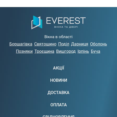
Вікна в області
Борщагівка
Святошино
Поділ
Дарниця
Оболонь
Позняки
Троєщина
Вишгород
Ірпінь
Буча
АКЦІЇ
НОВИНИ
ДОСТАВКА
ОПЛАТА