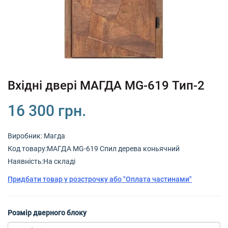
+38
+38
Вхідні двері МАГДА MG-619 Тип-2
16 300 грн.
Виробник:
Магда
Код товару:МАГДА MG-619 Спил дерева коньячний
Наявність:На складі
Придбати товар у розстрочку або "Оплата частинами"
Розмір дверного блоку