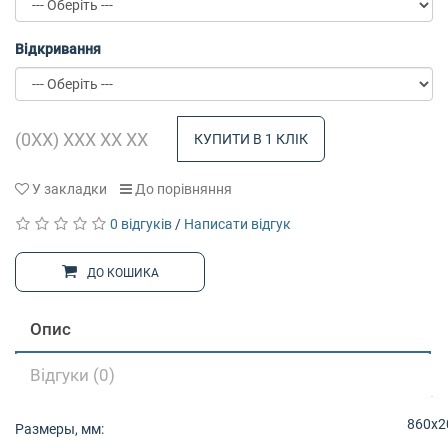
Відкривання
КУПИТИ В 1 КЛІК
У закладки
До порівняння
0 відгуків
/
Написати відгук
ДО КОШИКА
Опис
Відгуки (0)
860х2
Размеры, мм: