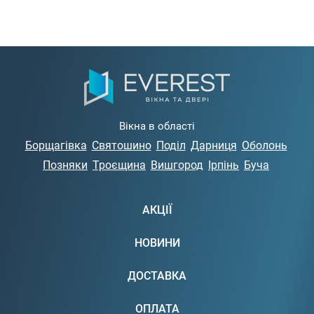
Вікна в області
Борщагівка
Святошино
Поділ
Дарниця
Оболонь
Позняки
Троєщина
Вишгород
Ірпінь
Буча
АКЦІЇ
НОВИНИ
ДОСТАВКА
ОПЛАТА