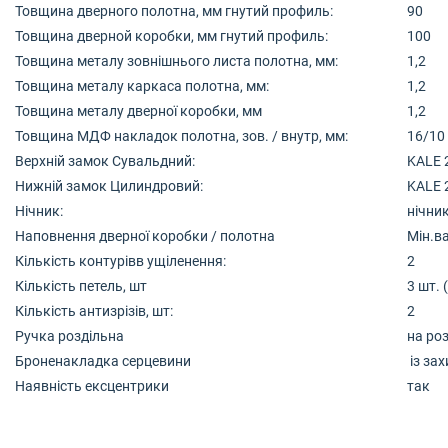
Товщина дверного полотна, мм гнутий профиль:
90
Товщина дверной коробки, мм гнутий профиль:
100
Товщина металу зовнішнього листа полотна, мм:
1,2
Товщина металу каркаса полотна, мм:
1,2
Товщина металу дверної коробки, мм
1,2
Товщина МДФ накладок полотна, зов. / внутр, мм:
16/10
Верхній замок Сувальдний:
KALE 
Нижній замок Цилиндровий:
KALE 
Нічник:
нічни
Наповнення дверної коробки / полотна
Мін.ва
Кількість контурівв ущіленення:
2
Кількість петель, шт
3 шт. 
Кількість антизрізів, шт:
2
Ручка роздільна
на роз
Броненакладка серцевини
із зах
Наявність ексцентрики
так