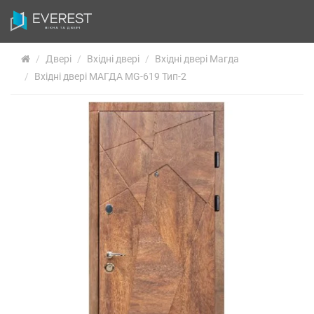
Двері
Вхідні двері
Вхідні двері Магда
Вхідні двері МАГДА MG-619 Тип-2
БАЛК
ВІК
БАЛ
Р
ВІК
БА
БА
РОЗ
ОЗДО
МІЖ
СК
ЗА
ФРАН
ПА
АЛ