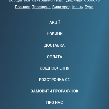
Борщагівка
Святошино
Поділ
Дарниця
Оболонь
Позняки
Троєщина
Вишгород
Ірпінь
Буча
АКЦІЇ
НОВИНИ
ДОСТАВКА
ОПЛАТА
ЄВІДНОВЛЕННЯ
РОЗСТРОЧКА 0%
ЗАМОВИТИ ПРОРАХУНОК
ПРО НАС