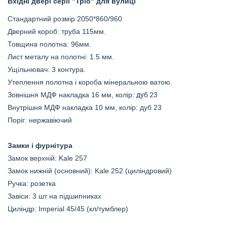
Вхідні двері серії "Тріо" для вулиці
Стандартний розмір 2050*860/960
Дверний короб: труба 115мм.
Товщина полотна: 96мм.
Лист металу на полотні: 1.5 мм.
Ущільнювач: 3 контура.
Утеплення полотна і короба мінеральною ватою.
Зовнішня МДФ накладка 16 мм, колір:
дуб 23
Внутрішня МДФ накладка 10 мм, колір: дуб 23
Поріг: нержавіючий
Замки і фурнітура
Замок верхній:
Kale 257
Замок нижній (основний):
Kale 252 (циліндровий
)
Ручка: розетка
Завіси: 3 шт на підшипниках
Циліндр: Imperial 45/45 (кл/тумблер)