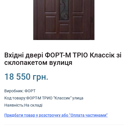
+380 (67) 380 73 18
+380 (95) 180 73 18
RU
UK
Вхідні двері ФОРТ-М ТРІО Классік зі
склопакетом вулиця
18 550 грн.
Виробник:
ФОРТ
Код товару:ФОРТ-М ТРИО "Классик" улица
Наявність:На складі
Придбати товар у розстрочку або "Оплата частинами"