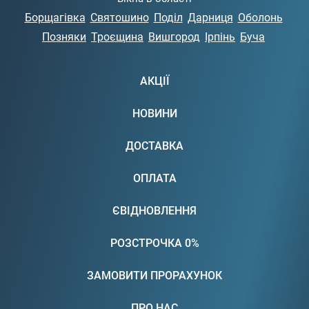
Борщагівка
Святошино
Поділ
Дарниця
Оболонь
Позняки
Троєщина
Вишгород
Ірпінь
Буча
АКЦІЇ
НОВИНИ
ДОСТАВКА
ОПЛАТА
ЄВІДНОВЛЕННЯ
РОЗСТРОЧКА 0%
ЗАМОВИТИ ПРОРАХУНОК
ПРО НАС