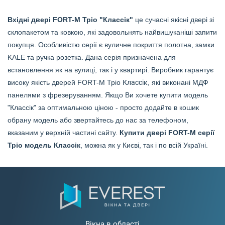
Вхідні двері FORT-M Тріо "Классік"
це сучасні якісні двері зі
склопакетом та ковкою, які задовольнять найвишуканіші запити
покупця. Особливістю серії є вуличне покриття полотна, замки
KALE та ручка розетка. Дана серія призначена для
встановлення як на вулиці, так і у квартирі. Виробник гарантує
високу якість дверей FORT-M Тріо
Классік
, які виконані МДФ
панелями з фрезеруванням. Якщо Ви хочете купити модель
"Классік" за оптимальною ціною - просто додайте в кошик
обрану модель або звертайтесь до нас за телефоном,
вказаним у верхній частині сайту.
Купити двері FORT-M серії
Тріо модель
Классік
, можна як у Києві, так і по всій Україні.
Вікна в області