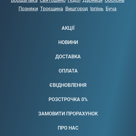
Борщагівка
Святошино
Поділ
Дарниця
Оболонь
Позняки
Троєщина
Вишгород
Ірпінь
Буча
АКЦІЇ
НОВИНИ
ДОСТАВКА
ОПЛАТА
ЄВІДНОВЛЕННЯ
РОЗСТРОЧКА 0%
ЗАМОВИТИ ПРОРАХУНОК
ПРО НАС