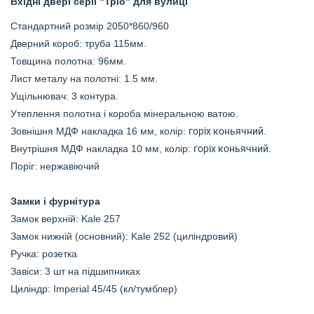
Вхідні двері серії "Тріо" для вулиці
Стандартний розмір 2050*860/960
Дверний короб: труба 115мм.
Товщина полотна: 96мм.
Лист металу на полотні: 1.5 мм.
Ущільнювач: 3 контура.
Утеплення полотна і короба мінеральною ватою.
Зовнішня МДФ накладка 16 мм, колір:
горіх коньячний
.
Внутрішня МДФ накладка 10 мм, колір:
горіх коньячний
.
Поріг: нержавіючий
Замки і фурнітура
Замок верхній:
Kale 257
Замок нижній (основний):
Kale 252 (циліндровий
)
Ручка: розетка
Завіси: 3 шт на підшипниках
Циліндр: Imperial 45/45 (кл/тумблер)