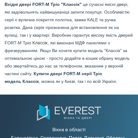
Вхідні двері FORT-M Тріо "Классік"
це сучасні якісні двері,
які задовольнять найвишуканіші запити покупця. Особливістю
серії є вуличне покриття полотна, замки KALE та ручка
розетка. Дана серія призначена для встановлення як на
вулиці, так і у квартирі. Виробник гарантує високу якість дверей
FORT-M Тріо
Классік
, які виконані МДФ панелями з
фрезеруванням. Якщо Ви хочете купити модель "Классік" за
оптимальною ціною - просто додайте в кошик обрану модель
або звертайтесь до нас за телефоном, вказаним у верхній
частині сайту.
Купити двері FORT-M серії Тріо
модель
Классік
, можна як у Києві, так і по всій Україні.
Вікна в області