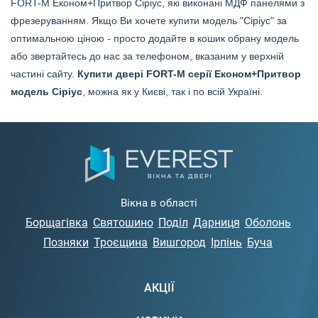
FORT-M Економ+Притвор
Сіріус, які виконані МДФ панелями з
фрезеруванням. Якщо Ви хочете купити модель "
Сіріус" за
оптимальною ціною - просто додайте в кошик обрану модель
або звертайтесь до нас за телефоном, вказаним у верхній
частині сайту.
Купити двері FORT-M серії Економ+Притвор
модель
Сіріус
, можна як у Києві, так і по всій Україні.
Вікна в області
Борщагівка
Святошино
Поділ
Дарниця
Оболонь
Позняки
Троєщина
Вишгород
Ірпінь
Буча
АКЦІЇ