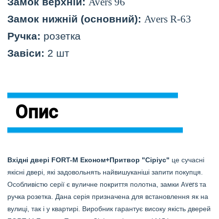
Замок верхній:
Avers 96
Замок нижній (основний):
Avers R-63
Ручка:
розетка
Завіси:
2 шт
Опис
Вхідні двері FORT-M
Економ+Притвор
"Сіріус"
це сучасні
якісні двері, які задовольнять найвишуканіші запити покупця.
Особливістю серії є вуличне покриття полотна, замки
Avers
та
ручка розетка. Дана серія призначена для встановлення як на
вулиці, так і у квартирі. Виробник гарантує високу якість дверей